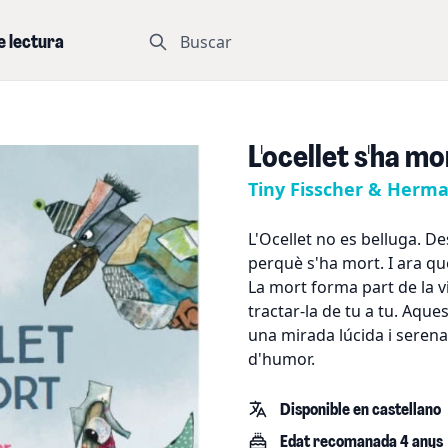
Buscar
e lectura
L'ocellet s'ha mo
Tiny Fisscher & Herma
L'Ocellet no es belluga. De
perquè s'ha mort. I ara qu
La mort forma part de la vi
tractar-la de tu a tu. Aqu
una mirada lúcida i seren
d'humor.
Disponible en castellano
Edat recomanada 4 anys