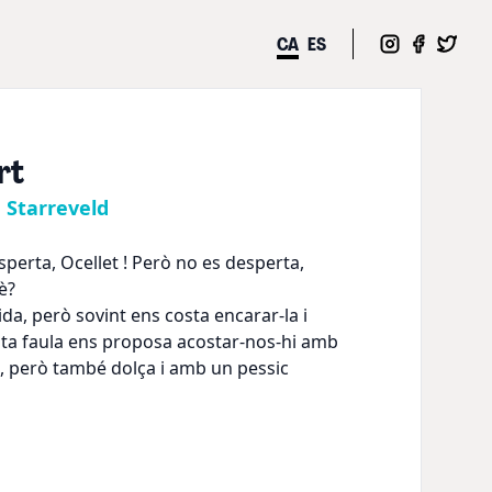
CA
ES
rt
 Starreveld
sperta, Ocellet ! Però no es desperta,
è?
da, però sovint ens costa encarar-la i
esta faula ens proposa acostar-nos-hi amb
a, però també dolça i amb un pessic