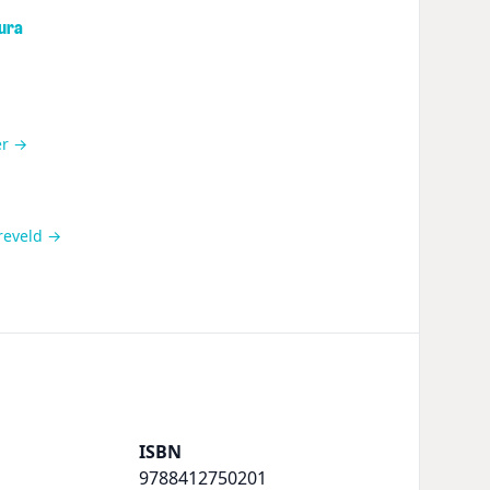
ura
er →
rreveld →
ISBN
9788412750201