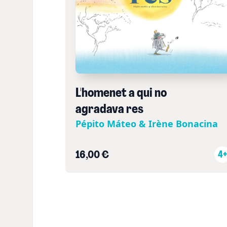
L'homenet a qui no
agradava res
Pépito Máteo & Irène Bonacina
16,00 €
4+