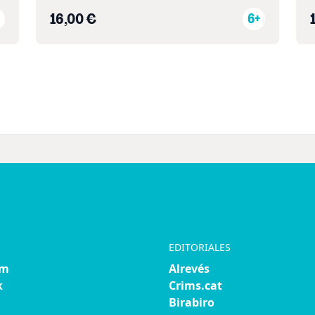
16,00 €
6+
EDITORIALES
am
Alrevés
k
Crims.cat
Birabiro