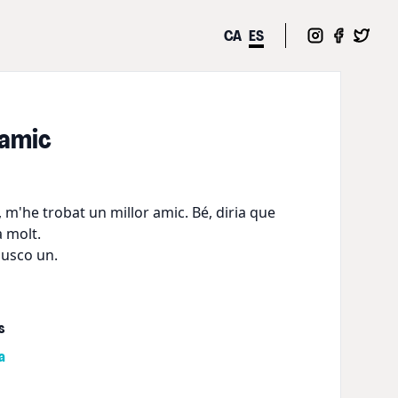
CA
ES
 amic
 m'he trobat un millor amic. Bé, diria que
a molt.
busco un.
s
a