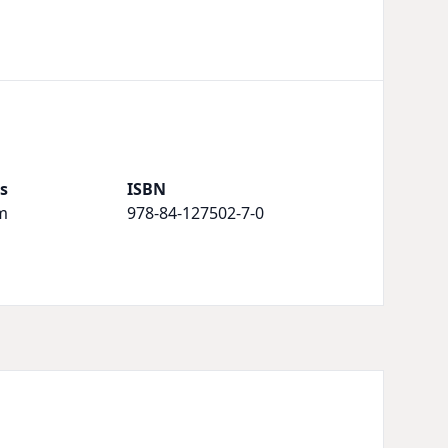
s
ISBN
m
978-84-127502-7-0